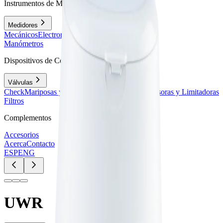
Instrumentos de Medición
Medidores
Mecánicos
Electromagnéticos
Ultrasónicos
Vortex
Manómetros
Dispositivos de Control
Válvulas
Check
Mariposas y Compuerta
Reductoras, Expulsoras y Limitadoras
Filtros
Complementos
Accesorios
Acerca
Contacto
ESP
ENG
UWR