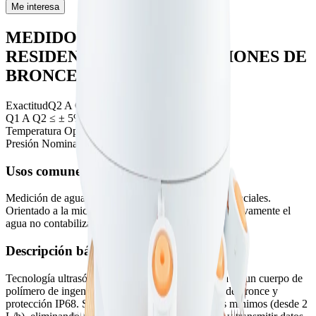
Me interesa
MEDIDOR ULTRASÓNICO
RESIDENCIAL CON CONEXIONES DE
BRONCE.
Exactitud
Q2 A Q4 ≤ ± 2%
Q1 A Q2 ≤ ± 5%
Temperatura Operacional
0 ºC a 30 ºC
Presión Nominal
16
bar
Usos comunes:
Medición de agua potable fría en aplicaciones residenciales.
Orientado a la micro-medición para reducir significativamente el
agua no contabilizada.
Descripción básica:
Tecnología ultrasónica sin partes móviles montada en un cuerpo de
polímero de ingeniería (PPS) con robustas roscas de bronce y
protección IP68. Su diseño permite detectar flujos minimos (desde 2