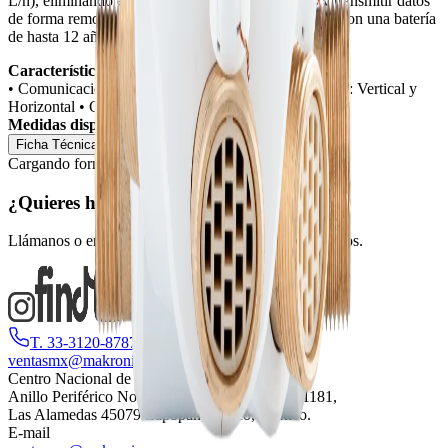
L/h), eliminando el registro de aire en las tuberías y transmitir datos
de forma remota, asegurando una facturación exacta con una batería
de hasta 12 años de vida.
Características del producto:
•
Comunicación: LoRaWAN.
•
Posición de instalación: Vertical y
Horizontal
•
Certificación: ISO 4064/ OIML.
Medidas disponibles:
1/2”, 3/4”.
Regresar
Ficha Técnica
Cargando formulario...
¿Quieres hablar con una persona?
Llámanos o envía un correo y con gusto te atenderemos.
T. 33-3120-8787
W. 33-1845-9219
ventasmx@makronix.com
Centro Nacional de Distribución
Anillo Periférico Norte Manuel Gómez Morin 1181,
Las Alamedas 45079 Zapopan, Jalisco, México.
E-mail