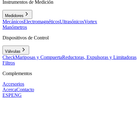
Instrumentos de Medición
Medidores
Mecánicos
Electromagnéticos
Ultrasónicos
Vortex
Manómetros
Dispositivos de Control
Válvulas
Check
Mariposas y Compuerta
Reductoras, Expulsoras y Limitadoras
Filtros
Complementos
Accesorios
Acerca
Contacto
ESP
ENG