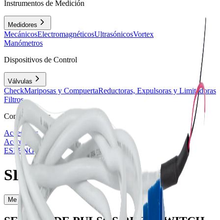
Instrumentos de Medición
Medidores
Mecánicos
Electromagnéticos
Ultrasónicos
Vortex
Manómetros
Dispositivos de Control
Válvulas
Check
Mariposas y Compuerta
Reductoras, Expulsoras y Limitadoras
Filtros
Complementos
Accesorios
Acerca
Contacto
ESP
ENG
SLRMAC
Me interesa