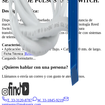
SENSOR DE PULSOS REED SWITCH.
Descripción básica:
Dispositivo electrónico diseñado para la lectura a distancia de
macromedidores ADCCOM. Funciona mediante tecnología Reed
Switch, capturando el paso del imán del totalizador para
transformarlo en una señal de pulsos secos compatible con sistemas
de telemetría y dataloggers.
Características del producto:
•
Aplicación: Macromedidores de flujo.
•
Cable: 2.00 mts. de largo.
Regresar
Ficha Técnica
Cargando formulario...
¿Quieres hablar con una persona?
Llámanos o envía un correo y con gusto te atenderemos.
T. 33-3120-8787
W. 33-1845-9219
ventasmx@makronix.com